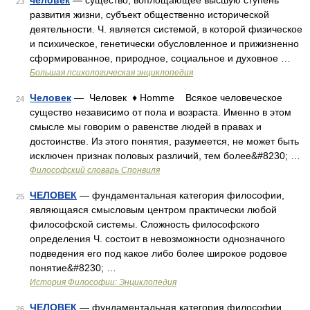
человек
— существо, воплощающее высшую ступень
23
развития жизни, субъект общественно исторической
деятельности. Ч. является системой, в которой физическое
и психическое, генетически обусловленное и прижизненно
сформированное, природное, социальное и духовное …
Большая психологическая энциклопедия
Человек
— Человек ♦ Homme Всякое человеческое
24
существо независимо от пола и возраста. Именно в этом
смысле мы говорим о равенстве людей в правах и
достоинстве. Из этого понятия, разумеется, не может быть
исключен признак половых различий, тем более&#8230; …
Философский словарь Спонвиля
ЧЕЛОВЕК
— фундаментальная категория философии,
25
являющаяся смысловым центром практически любой
философской системы. Сложность философского
определения Ч. состоит в невозможности однозначного
подведения его под какое либо более широкое родовое
понятие&#8230; …
История Философии: Энциклопедия
ЧЕЛОВЕК
— фундаментальная категория философии,
26