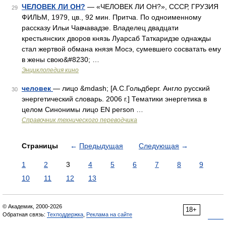
ЧЕЛОВЕК ЛИ ОН?
— «ЧЕЛОВЕК ЛИ ОН?», СССР, ГРУЗИЯ
29
ФИЛЬМ, 1979, цв., 92 мин. Притча. По одноименному
рассказу Ильи Чавчавадзе. Владелец двадцати
крестьянских дворов князь Луарсаб Таткаридзе однажды
стал жертвой обмана князя Мосэ, сумевшего сосватать ему
в жены свою&#8230; …
Энциклопедия кино
человек
— лицо &mdash; [А.С.Гольдберг. Англо русский
30
энергетический словарь. 2006 г.] Тематики энергетика в
целом Синонимы лицо EN person …
Справочник технического переводчика
Страницы
←
Предыдущая
Следующая
→
1
2
3
4
5
6
7
8
9
10
11
12
13
© Академик, 2000-2026
18+
Обратная связь:
Техподдержка
,
Реклама на сайте