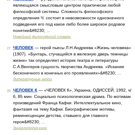
являющаяся смысловым центром практически любой
философской системы. Сложность философского
определения Ч. состоит в невозможности однозначного
подведения его под какое либо более широкое родовое
понятие&#8230; …
Новейший философский словарь
ЧЕЛОВЕК
— герой пьесы Л.Н.Андреева «Жизнь человека»
27
(1907). «Бунтарь, стучащийся в железную дверь темницы
жизни» так определяет историк театра и литературы
С.А.Венгеров сущность творчества Андреева. «Искание
бесконечного в конечных его проявлениях»&#8230; …
Литературные герои
ЧЕЛОВЕК К
— «ЧЕЛОВЕК К», Украина, ОДИССЕЙ, 1992, ч/
28
б, 85 мин. Социально психологическая драма. По мотивам
произведений Франца Кафки. Интеллектуальное кино,
фантазия на тему Кафки. Биографические мотивы,
реминисценции детства, ставшего для главного
героя&#8230; …
Энциклопедия кино